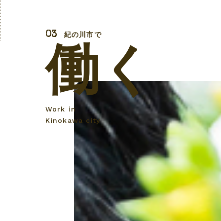
紀の川市で
働く
Work in
Kinokawa city