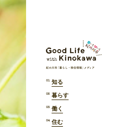
知る
暮らす
働く
住む